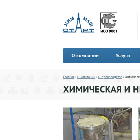
О компании
Услуги
Главная
›
О компании
›
О производстве
› Химическ
ХИМИЧЕСКАЯ И 